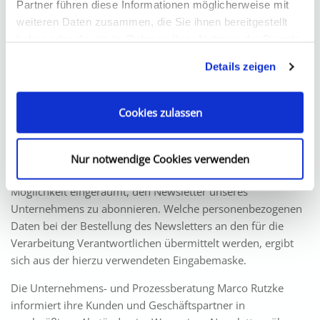
Partner führen diese Informationen möglicherweise mit
den Datenschutz und die Datensicherheit in unserem
weiteren Daten zusammen, die Sie ihnen bereitgestellt
Unternehmen zu erhöhen, um letztlich ein optimales
haben oder die sie im Rahmen Ihrer Nutzung der Dienste
Schutzniveau für die von uns verarbeiteten
gesammelt haben.
personenbezogenen Daten sicherzustellen. Die anonymen
Details zeigen
Daten der Server-Logfiles werden getrennt von allen durch
eine betroffene Person angegebenen personenbezogenen
Daten gespeichert.
Cookies zulassen
5. Abonnement unseres Newsletters
Auf der Internetseite der Unternehmens- und
Nur notwendige Cookies verwenden
Prozessberatung Marco Rutzke wird den Benutzern die
Möglichkeit eingeräumt, den Newsletter unseres
Unternehmens zu abonnieren. Welche personenbezogenen
Daten bei der Bestellung des Newsletters an den für die
Verarbeitung Verantwortlichen übermittelt werden, ergibt
sich aus der hierzu verwendeten Eingabemaske.
Die Unternehmens- und Prozessberatung Marco Rutzke
informiert ihre Kunden und Geschäftspartner in