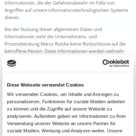
Informationen, die der Gefahrenabwehr im Falle von
Angriffen auf unsere informationstechnologischen Systeme
dienen.
Bei der Nutzung dieser allgemeinen Daten und
Informationen zieht die Unternehmens- und
Prozessberatung Marco Rutzke keine Rückschlüsse auf die
betroffene Person. Diese Informationen werden vielmehr
benötigt, um (1) die Inhalte unserer Internetseite korrekt
auszuliefern, (2) die Inhalte unserer Internetseite sowie die
Werbung für diese zu optimieren, (3) die dauerhafte
Funktionsfähigkeit unserer informationstechnologischen
Diese Webseite verwendet Cookies
Systeme und der Technik unserer Internetseite zu
Wir verwenden Cookies, um Inhalte und Anzeigen zu
gewährleisten sowie (4) um Strafverfolgungsbehörden im
personalisieren, Funktionen für soziale Medien anbieten
Falle eines Cyberangriffes die zur Strafverfolgung
zu können und die Zugriffe auf unsere Website zu
notwendigen Informationen bereitzustellen. Diese anonym
analysieren. Außerdem geben wir Informationen zu Ihrer
erhobenen Daten und Informationen werden durch die
Verwendung unserer Website an unsere Partner für
Unternehmens- und Prozessberatung Marco Rutzke daher
soziale Medien, Werbung und Analysen weiter. Unsere
einerseits statistisch und ferner mit dem Ziel ausgewertet,