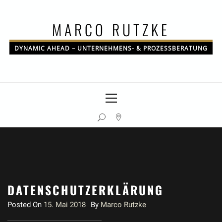
Skip
to
MARCO RUTZKE
content
DYNAMIC AHEAD – UNTERNEHMENS- & PROZESSBERATUNG
Primary
Menu
DATENSCHUTZERKLÄRUNG
Posted On
15. Mai 2018
By
Marco Rutzke